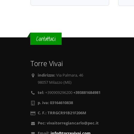
Contattaci
Torre Vivai
indirizzo:
Via Palmara, 46
98057 Milazzo (ME)
tel:
+390909296200
+393881684981
p. iva:
03164610838
C. F.:
TRRGCR91B21F206M
Pec:
vivaitorregiancarlo@pec.it
Email:
info@torrevivai.com