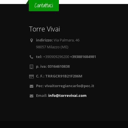
Contattaci
Torre Vivai
indirizzo:
Via Palmara, 46
98057 Milazzo (ME)
tel:
+390909296200
+393881684981
p. iva:
03164610838
C. F.:
TRRGCR91B21F206M
Pec:
vivaitorregiancarlo@pec.it
Email:
info@torrevivai.com