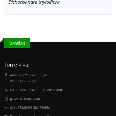
Dichorisandra thyrsiflora
Contattaci
Torre Vivai
indirizzo:
Via Palmara, 46
98057 Milazzo (ME)
tel:
+390909296200
+393881684981
p. iva:
03164610838
C. F.:
TRRGCR91B21F206M