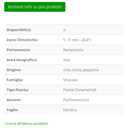
Richiedi info su più prodotti
Disponibilità:
si
Zone Climatiche:
5 - (T min. -28,8°)
Portamento:
Rampicante
Area Geografica:
Asia
Origine:
cina, corea, giappone
Famiglia:
Vitaceae
Tipo Pianta:
Piante Ornamentali
Genere:
Parthenocissus
Foglie:
Decidua
« torna all'elenco prodotti