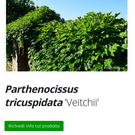
Parthenocissus
tricuspidata
'Veitchii'
Richiedi info sul prodotto